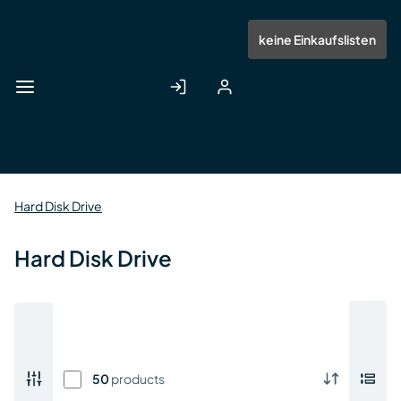
Zum
Hauptinhalt
Anmelden
Registrieren
keine Einkaufslisten
springen
Hard Disk Drive
Hard Disk Drive
50
products
Alle sichtbaren Zeilen markieren