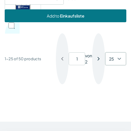
Festplatte
Add to
Einkaufsliste
Wählen Sie eine Zeile
von
25
1-25 of 50 products
2